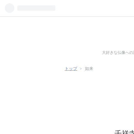
大好きな仏像への
トップ
>
如来
千祥