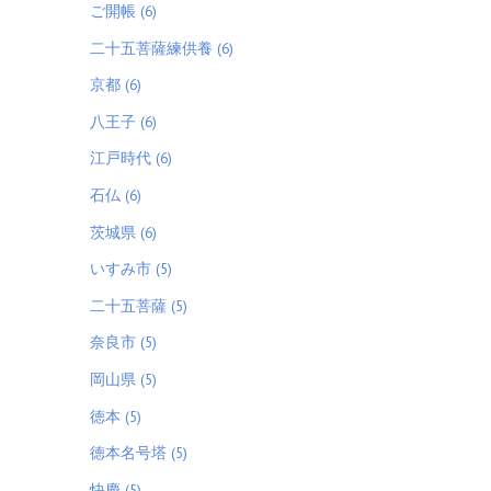
ご開帳 (6)
二十五菩薩練供養 (6)
京都 (6)
八王子 (6)
江戸時代 (6)
石仏 (6)
茨城県 (6)
いすみ市 (5)
二十五菩薩 (5)
奈良市 (5)
岡山県 (5)
徳本 (5)
徳本名号塔 (5)
快慶 (5)