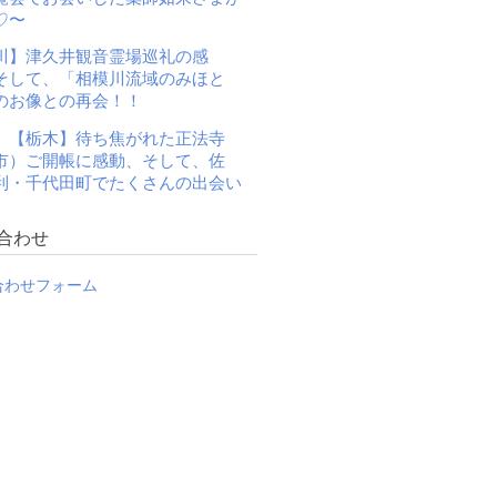
♡〜
川】津久井観音霊場巡礼の感
そして、「相模川流域のみほと
のお像との再会！！
】【栃木】待ち焦がれた正法寺
市）ご開帳に感動、そして、佐
利・千代田町でたくさんの出会い
合わせ
合わせフォーム