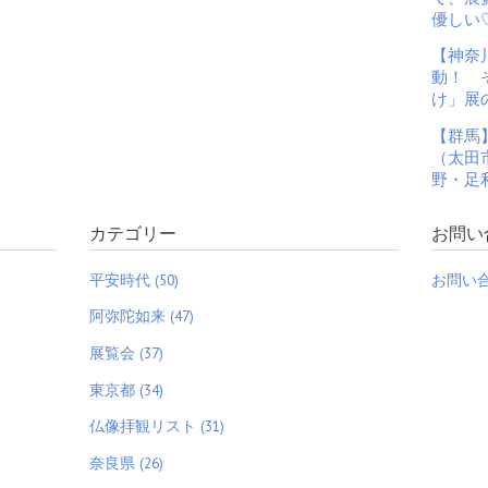
優しい
【神奈
動！ 
け」展
【群馬
（太田
野・足
カテゴリー
お問い
平安時代 (50)
お問い
阿弥陀如来 (47)
展覧会 (37)
東京都 (34)
仏像拝観リスト (31)
奈良県 (26)