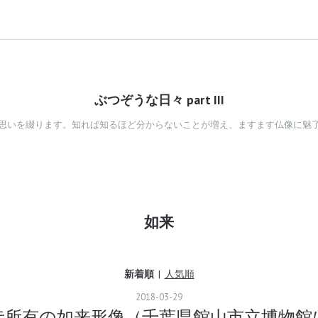
ぶつぞうな日々 part III
思いを綴ります。知れば知るほど分からないことが増え、ますます仏像に魅
如来
新着順
人気順
2018
-
03
-
29
寺所有の如来形像（千葉県館山市立博物館