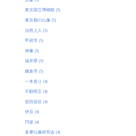
東京国立博物館 (5)
東京都の仏像 (5)
法然上人 (5)
甲府市 (5)
神像 (5)
福井県 (5)
鎌倉市 (5)
一木造り (4)
不動明王 (4)
世田谷区 (4)
伊豆 (4)
円派 (4)
多摩仏像研究会 (4)