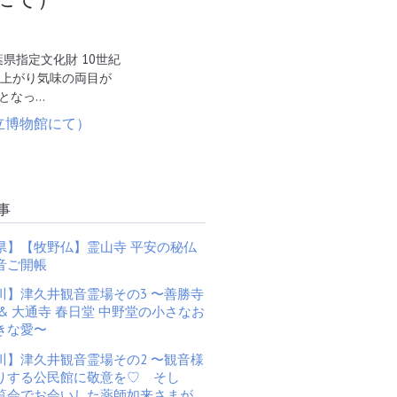
県指定文化財 10世紀
り上がり気味の両目が
となっ…
事
県】【牧野仏】霊山寺 平安の秘仏
音ご開帳
川】津久井観音霊場その3 〜善勝寺
& 大通寺 春日堂 中野堂の小さなお
きな愛〜
川】津久井観音霊場その2 〜観音様
りする公民館に敬意を♡ そし
覧会でお会いした薬師如来さまが