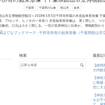
千葉県
千葉県の仏像
館山市
如来
館山市立博物館拝観日＝2018年3月3日千祥寺所蔵の木造如来形坐像 千葉
末、73センチ、ヒノキの一木造り 木造如来形坐像は、薄く閉じた、つ
印象的。口元は小さく閉じる。一宮の安房神社に伝来か。 博物館預かり
検索
最新記
【静岡
大内観
【神奈
に敬服 
堂に大
【神奈
をお守
て、展